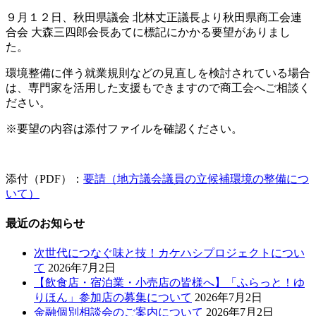
９月１２日、秋田県議会 北林丈正議長より秋田県商工会連
合会 大森三四郎会長あてに標記にかかる要望がありまし
た。
環境整備に伴う就業規則などの見直しを検討されている場合
は、専門家を活用した支援もできますので商工会へご相談く
ださい。
※要望の内容は添付ファイルを確認ください。
添付（PDF）：
要請（地方議会議員の立候補環境の整備につ
いて）
最近のお知らせ
次世代につなぐ味と技！カケハシプロジェクトについ
て
2026年7月2日
【飲食店・宿泊業・小売店の皆様へ】「ふらっと！ゆ
りほん」参加店の募集について
2026年7月2日
金融個別相談会のご案内について
2026年7月2日