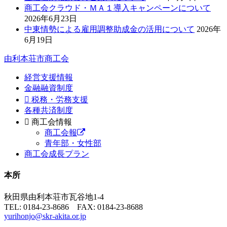
商工会クラウド・ＭＡ１導入キャンペーンについて
2026年6月23日
中東情勢による雇用調整助成金の活用について
2026年
6月19日
由利本荘市商工会
経営支援情報
金融融資制度
税務・労務支援
各種共済制度
商工会情報
商工会報
青年部・女性部
商工会成長プラン
本所
秋田県由利本荘市瓦谷地1-4
TEL: 0184-23-8686 FAX: 0184-23-8688
yurihonjo@skr-akita.or.jp