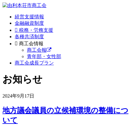
経営支援情報
金融融資制度
税務・労務支援
各種共済制度
商工会情報
商工会報
青年部・女性部
商工会成長プラン
お知らせ
2024年9月17日
地方議会議員の立候補環境の整備につ
いて