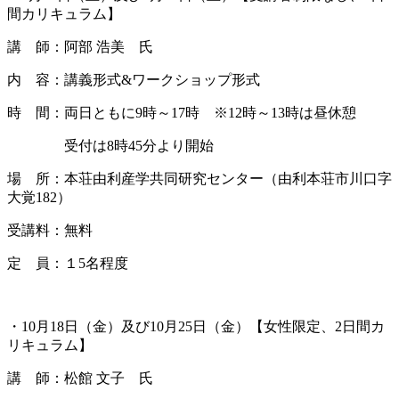
間カリキュラム】
講 師：阿部 浩美 氏
内 容：講義形式&ワークショップ形式
時 間：両日ともに9時～17時 ※12時～13時は昼休憩
受付は8時45分より開始
場 所：本荘由利産学共同研究センター（由利本荘市川口字
大覚182）
受講料：無料
定 員：１5名程度
・10月18日（金）及び10月25日（金）【女性限定、2日間カ
リキュラム】
講 師：松館 文子 氏