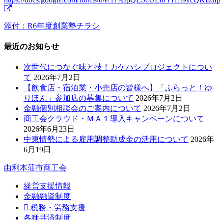
添付：R6年度創業塾チラシ
最近のお知らせ
次世代につなぐ味と技！カケハシプロジェクトについ
て
2026年7月2日
【飲食店・宿泊業・小売店の皆様へ】「ふらっと！ゆ
りほん」参加店の募集について
2026年7月2日
金融個別相談会のご案内について
2026年7月2日
商工会クラウド・ＭＡ１導入キャンペーンについて
2026年6月23日
中東情勢による雇用調整助成金の活用について
2026年
6月19日
由利本荘市商工会
経営支援情報
金融融資制度
税務・労務支援
各種共済制度