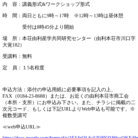
内 容：講義形式&ワークショップ形式
時 間：両日ともに9時～17時 ※12時～13時は昼休憩
受付は8時45分より開始
場 所：本荘由利産学共同研究センター（由利本荘市川口字
大覚182）
受講料：無料
定 員：１5名程度
申込方法：添付の申込用紙に必要事項を記入の上、
FAX（0184-23-8688）または、お近くの由利本荘市商工会
（本所・支所）にお申込み下さい。また、チラシに掲載の二
次元コード、もしくは下記URLよりWeb申込も可能です。※
複数受講可
≪web申込URL≫
https://docs.google.com/forms/d/e/1FAIpQLScUEt8Yf1ft9ycQK