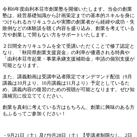
令和6年度由利本荘市創業塾を開催いたします。当会の創業
塾は、経営基礎知識から計画策定までの基本的スキルを身に
つけられるカリキュラムや実際の創業者から経緯や成功・失
敗例などの体験談を聴く内容を盛り込み、創業を考えている
方や創業して間もない方をサポートいたします。
２日間全カリキュラムを全て受講いただくことで修了認定と
なり、「秋田県創業支援資金」の利率が優遇される特典や
「由利本荘市起業・事業承継支援補助金」申請の個別支援が
可能となります。
また、講義動画は受講申込者限定でオンデマンド配信（9月
講義は10月より、10月講義は11月より）予定としているた
め、講義内容の復習のための視聴が可能となります。ぜひ知
識補完に役立ててください。
創業を真剣に考えている方はもちろん、創業に興味のある方
もふるってご参加ください！
・9月21日（土）及び9月28日（土）【受講者制限なし、2日