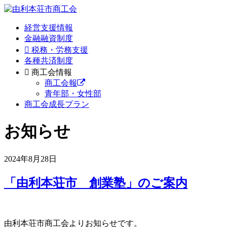
経営支援情報
金融融資制度
税務・労務支援
各種共済制度
商工会情報
商工会報
青年部・女性部
商工会成長プラン
お知らせ
2024年8月28日
「由利本荘市 創業塾」のご案内
由利本荘市商工会よりお知らせです。