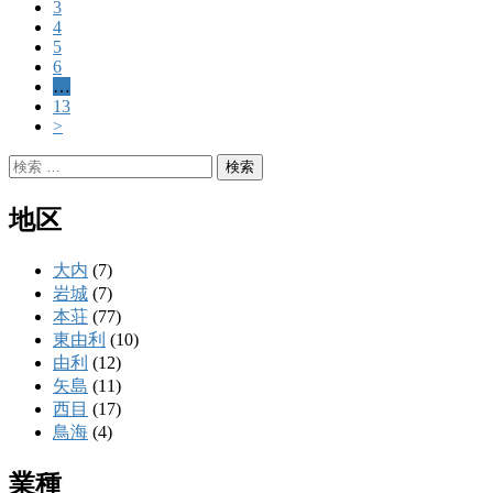
3
4
5
6
…
13
>
検
索:
地区
大内
(7)
岩城
(7)
本荘
(77)
東由利
(10)
由利
(12)
矢島
(11)
西目
(17)
鳥海
(4)
業種