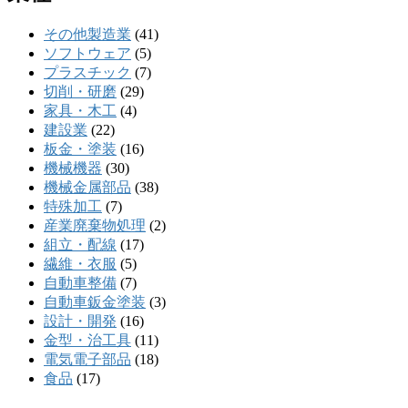
その他製造業
(41)
ソフトウェア
(5)
プラスチック
(7)
切削・研磨
(29)
家具・木工
(4)
建設業
(22)
板金・塗装
(16)
機械機器
(30)
機械金属部品
(38)
特殊加工
(7)
産業廃棄物処理
(2)
組立・配線
(17)
繊維・衣服
(5)
自動車整備
(7)
自動車鈑金塗装
(3)
設計・開発
(16)
金型・治工具
(11)
電気電子部品
(18)
食品
(17)