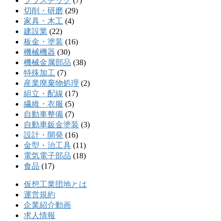
プラスチック
(7)
切削・研磨
(29)
家具・木工
(4)
建設業
(22)
板金・塗装
(16)
機械機器
(30)
機械金属部品
(38)
特殊加工
(7)
産業廃棄物処理
(2)
組立・配線
(17)
繊維・衣服
(5)
自動車整備
(7)
自動車鈑金塗装
(3)
設計・開発
(16)
金型・治工具
(11)
電気電子部品
(18)
食品
(17)
仮想工業団地とは
運営規約
企業紹介動画
求人情報