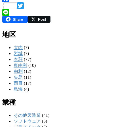
Facebook
Twitter
Share
Post
Line
地区
大内
(7)
岩城
(7)
本荘
(77)
東由利
(10)
由利
(12)
矢島
(11)
西目
(17)
鳥海
(4)
業種
その他製造業
(41)
ソフトウェア
(5)