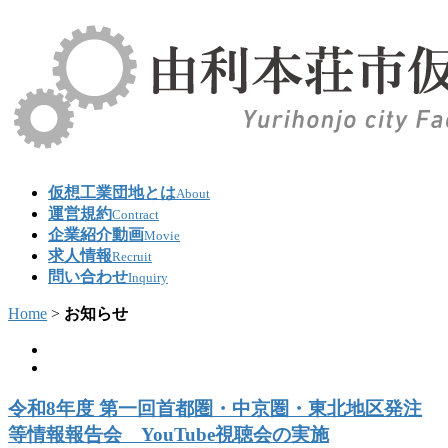
仮想工業団地とは
About
運営規約
Contract
企業紹介動画
Movie
求人情報
Recruit
問い合わせ
Inquiry
Home
>
お知らせ
令和8年度 第一回首都圏・中京圏・東北地区発注
等情報報告会 YouTube視聴会の実施