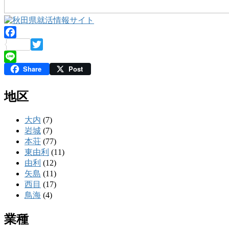
Facebook
Twitter
Share
Post
Line
地区
大内
(7)
岩城
(7)
本荘
(77)
東由利
(11)
由利
(12)
矢島
(11)
西目
(17)
鳥海
(4)
業種