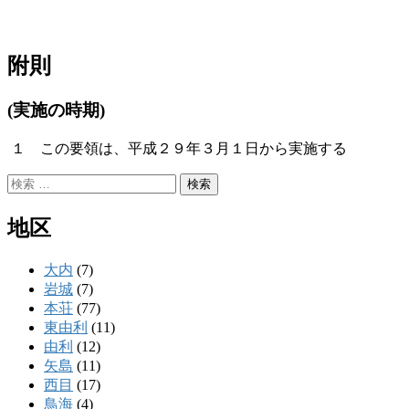
附則
(実施の時期)
１ この要領は、平成２９年３月１日から実施する
検
索:
地区
大内
(7)
岩城
(7)
本荘
(77)
東由利
(11)
由利
(12)
矢島
(11)
西目
(17)
鳥海
(4)