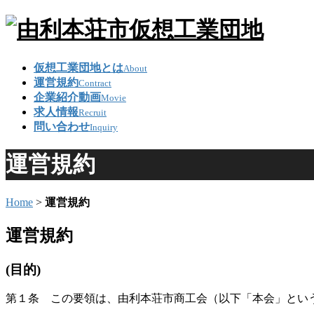
仮想工業団地とは
About
運営規約
Contract
企業紹介動画
Movie
求人情報
Recruit
問い合わせ
Inquiry
運営規約
Home
>
運営規約
運営規約
(目的)
第１条 この要領は、由利本荘市商工会（以下「本会」とい