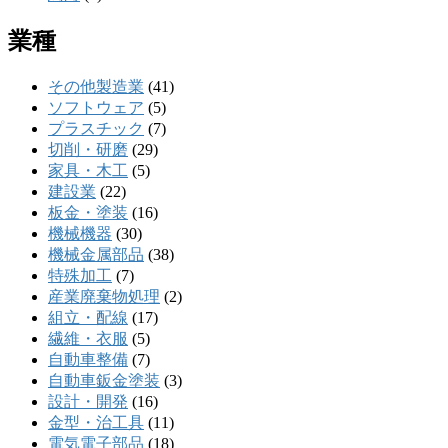
業種
その他製造業
(41)
ソフトウェア
(5)
プラスチック
(7)
切削・研磨
(29)
家具・木工
(5)
建設業
(22)
板金・塗装
(16)
機械機器
(30)
機械金属部品
(38)
特殊加工
(7)
産業廃棄物処理
(2)
組立・配線
(17)
繊維・衣服
(5)
自動車整備
(7)
自動車鈑金塗装
(3)
設計・開発
(16)
金型・治工具
(11)
電気電子部品
(18)