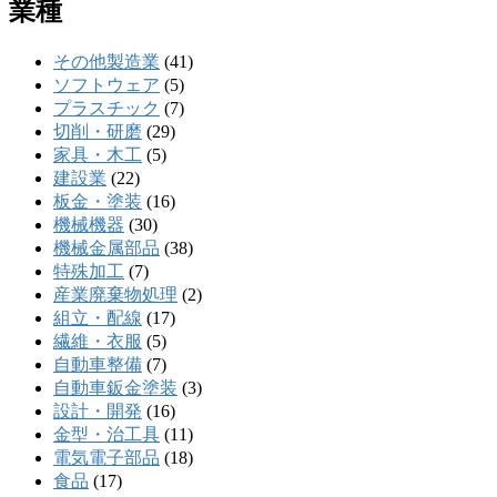
業種
その他製造業
(41)
ソフトウェア
(5)
プラスチック
(7)
切削・研磨
(29)
家具・木工
(5)
建設業
(22)
板金・塗装
(16)
機械機器
(30)
機械金属部品
(38)
特殊加工
(7)
産業廃棄物処理
(2)
組立・配線
(17)
繊維・衣服
(5)
自動車整備
(7)
自動車鈑金塗装
(3)
設計・開発
(16)
金型・治工具
(11)
電気電子部品
(18)
食品
(17)