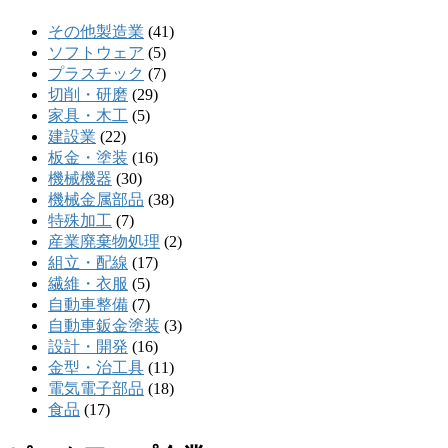
その他製造業
(41)
ソフトウェア
(5)
プラスチック
(7)
切削・研磨
(29)
家具・木工
(5)
建設業
(22)
板金・塗装
(16)
機械機器
(30)
機械金属部品
(38)
特殊加工
(7)
産業廃棄物処理
(2)
組立・配線
(17)
繊維・衣服
(5)
自動車整備
(7)
自動車鈑金塗装
(3)
設計・開発
(16)
金型・治工具
(11)
電気電子部品
(18)
食品
(17)