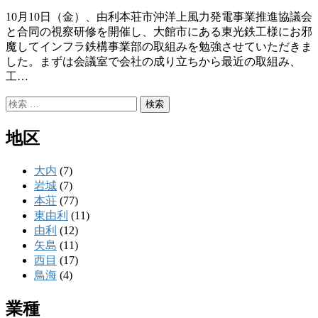
10月10日（金）、由利本荘市沖洋上風力発電事業推進協議会
と合同の視察研修を開催し、大館市にある東光鉄工様にお邪
魔してインフラ鉄構事業部の取組みを勉強させていただきま
した。まずは会議室で会社の成り立ちから最近の取組み、
工…
検
索:
地区
大内
(7)
岩城
(7)
本荘
(77)
東由利
(11)
由利
(12)
矢島
(11)
西目
(17)
鳥海
(4)
業種