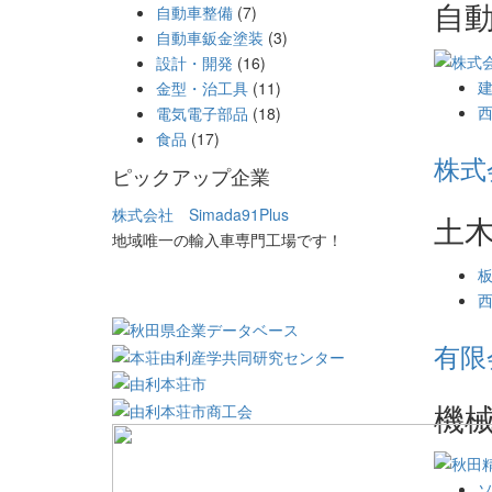
自
自動車整備
(7)
自動車鈑金塗装
(3)
設計・開発
(16)
金型・治工具
(11)
電気電子部品
(18)
食品
(17)
株式
ピックアップ企業
株式会社 Simada91Plus
土
地域唯一の輸入車専門工場です！
有限
機