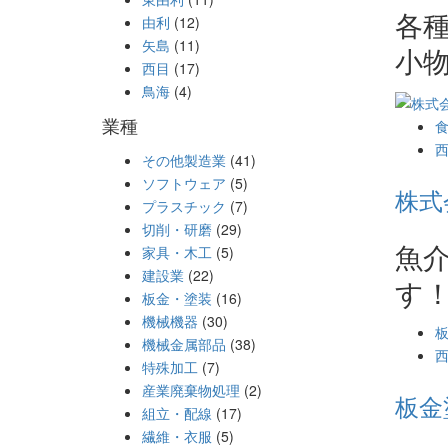
各
由利
(12)
矢島
(11)
小
西目
(17)
鳥海
(4)
業種
その他製造業
(41)
ソフトウェア
(5)
株式
プラスチック
(7)
切削・研磨
(29)
魚
家具・木工
(5)
建設業
(22)
す
板金・塗装
(16)
機械機器
(30)
機械金属部品
(38)
特殊加工
(7)
産業廃棄物処理
(2)
板金
組立・配線
(17)
繊維・衣服
(5)