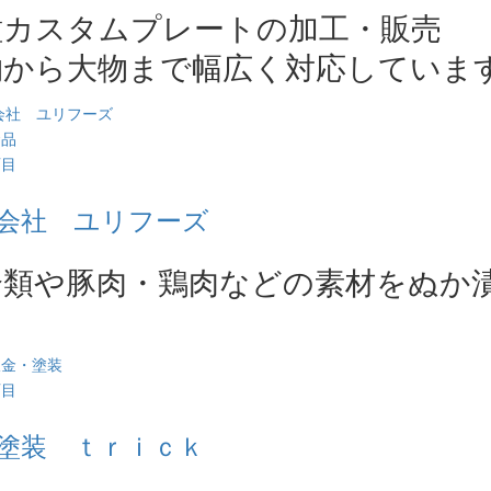
種カスタムプレートの加工・販売
物から大物まで幅広く対応していま
食品
西目
会社 ユリフーズ
介類や豚肉・鶏肉などの素材をぬか
！
板金・塗装
西目
塗装 ｔｒｉｃｋ