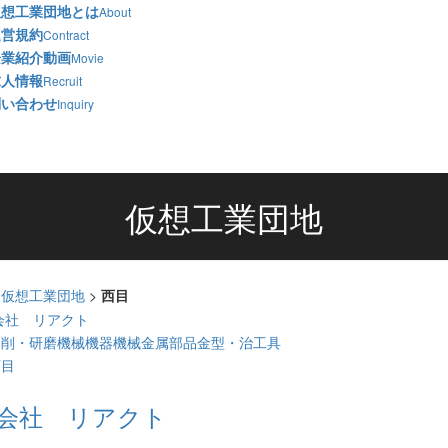
仮想工業団地とは
About
運営規約
Contract
企業紹介動画
Movie
求人情報
Recruit
問い合わせ
Inquiry
仮想工業団地
>
仮想工業団地
>
西目
切削・研磨
機械機器
機械金属部品
金型・治工具
西目
会社 リアクト