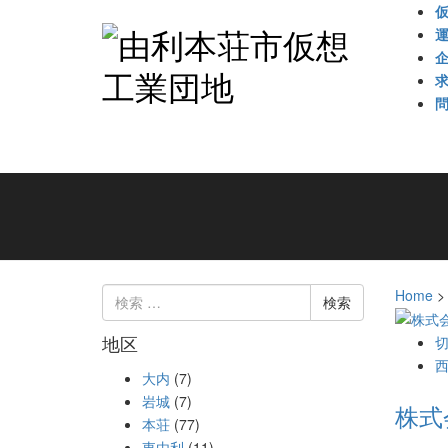
検
Home
索:
地区
大内
(7)
岩城
(7)
株式
本荘
(77)
東由利
(11)