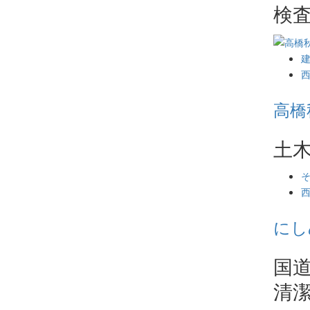
検
高橋
土
にし
国
清