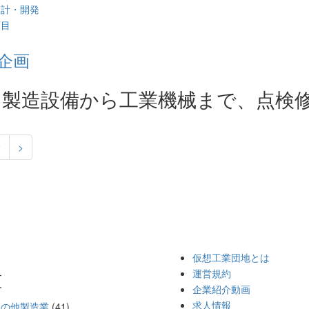
設計・開発
西目
企画
用製造設備から工業機械まで、点検
2
>
仮想工業団地とは
種
運営規約
企業紹介動画
求人情報
その他製造業
(41)