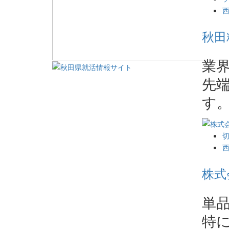
秋田
業
先
す
株式
単
特