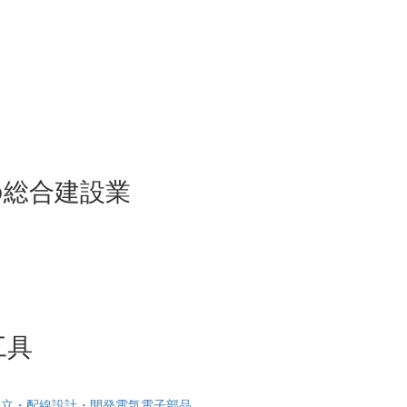
の総合建設業
工具
組立・配線
設計・開発
電気電子部品