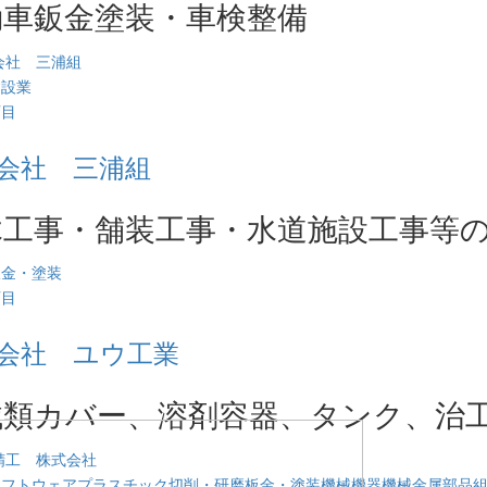
動車鈑金塗装・車検整備
建設業
西目
会社 三浦組
木工事・舗装工事・水道施設工事等
板金・塗装
西目
会社 ユウ工業
械類カバー、溶剤容器、タンク、治
ソフトウェア
プラスチック
切削・研磨
板金・塗装
機械機器
機械金属部品