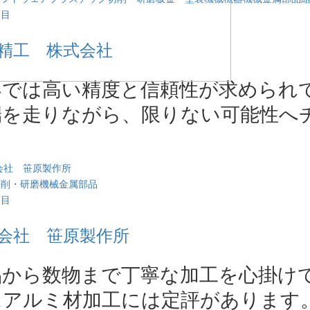
西目
精工 株式会社
界では高い精度と信頼性が求められ
端を走りながら、限りない可能性へ
。
切削・研磨
機械金属部品
西目
会社 笹原製作所
品から数物まで丁寧な加工を心掛け
にアルミ材加工には定評があります