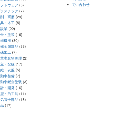
問い合わせ
ソフトウェア
(5)
プラスチック
(7)
切削・研磨
(29)
家具・木工
(5)
建設業
(22)
板金・塗装
(16)
機械機器
(30)
機械金属部品
(38)
特殊加工
(7)
産業廃棄物処理
(2)
組立・配線
(17)
繊維・衣服
(5)
自動車整備
(7)
自動車鈑金塗装
(3)
設計・開発
(16)
金型・治工具
(11)
電気電子部品
(18)
食品
(17)