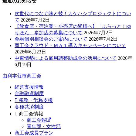
最近のお知らせ
次世代につなぐ味と技！カケハシプロジェクトについ
て
2026年7月2日
【飲食店・宿泊業・小売店の皆様へ】「ふらっと！ゆ
りほん」参加店の募集について
2026年7月2日
金融個別相談会のご案内について
2026年7月2日
商工会クラウド・ＭＡ１導入キャンペーンについて
2026年6月23日
中東情勢による雇用調整助成金の活用について
2026年
6月19日
由利本荘市商工会
経営支援情報
金融融資制度
税務・労務支援
各種共済制度
商工会情報
商工会報
青年部・女性部
商工会成長プラン