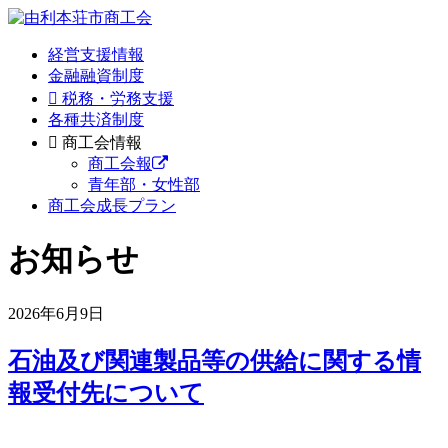
経営支援情報
金融融資制度
税務・労務支援
各種共済制度
商工会情報
商工会報
青年部・女性部
商工会成長プラン
お知らせ
2026年6月9日
石油及び関連製品等の供給に関する情
報受付先について