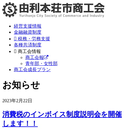
経営支援情報
金融融資制度
税務・労務支援
各種共済制度
商工会情報
商工会報
青年部・女性部
商工会成長プラン
お知らせ
2023年2月22日
消費税のインボイス制度説明会を開催
します！！