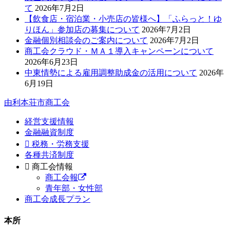
て
2026年7月2日
【飲食店・宿泊業・小売店の皆様へ】「ふらっと！ゆ
りほん」参加店の募集について
2026年7月2日
金融個別相談会のご案内について
2026年7月2日
商工会クラウド・ＭＡ１導入キャンペーンについて
2026年6月23日
中東情勢による雇用調整助成金の活用について
2026年
6月19日
由利本荘市商工会
経営支援情報
金融融資制度
税務・労務支援
各種共済制度
商工会情報
商工会報
青年部・女性部
商工会成長プラン
本所