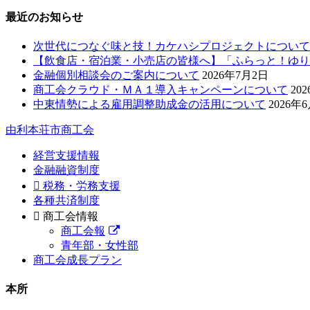
最近のお知らせ
次世代につなぐ味と技！カケハシプロジェクトについて
【飲食店・宿泊業・小売店の皆様へ】「ふらっと！ゆり
金融個別相談会のご案内について
2026年7月2日
商工会クラウド・ＭＡ１導入キャンペーンについて
20
中東情勢による雇用調整助成金の活用について
2026年
由利本荘市商工会
経営支援情報
金融融資制度
税務・労務支援
各種共済制度
商工会情報
商工会報
青年部・女性部
商工会成長プラン
本所