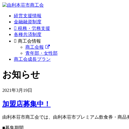
経営支援情報
金融融資制度
税務・労務支援
各種共済制度
商工会情報
商工会報
青年部・女性部
商工会成長プラン
お知らせ
2021年3月19日
加盟店募集中！
由利本荘市商工会では、由利本荘市プレミアム飲食券・商品
■募集期間