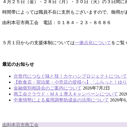
４月２５日（金）・２８日（月）・３０日（火）の３日間に
時間帯によっては職員不在に支所もございますので、御用が
由利本荘市商工会 電話：０１８４－２３－８６８６
５月１日からの支援体制については
一拠点化について
をご覧
最近のお知らせ
次世代につなぐ味と技！カケハシプロジェクトについて
【飲食店・宿泊業・小売店の皆様へ】「ふらっと！ゆり
金融個別相談会のご案内について
2026年7月2日
商工会クラウド・ＭＡ１導入キャンペーンについて
20
中東情勢による雇用調整助成金の活用について
2026年
由利本荘市商工会