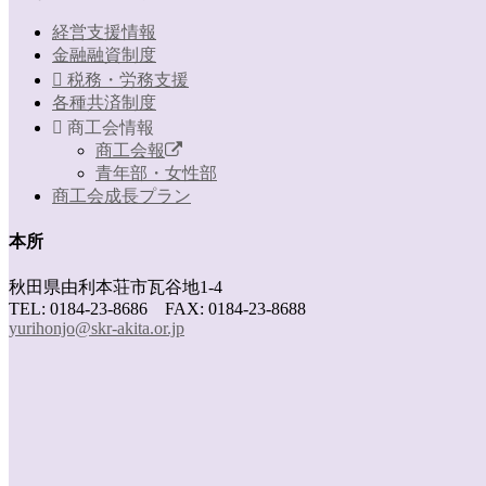
経営支援情報
金融融資制度
税務・労務支援
各種共済制度
商工会情報
商工会報
青年部・女性部
商工会成長プラン
本所
秋田県由利本荘市瓦谷地1-4
TEL: 0184-23-8686 FAX: 0184-23-8688
yurihonjo@skr-akita.or.jp