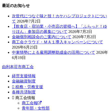
最近のお知らせ
次世代につなぐ味と技！カケハシプロジェクトについ
て
2026年7月2日
【飲食店・宿泊業・小売店の皆様へ】「ふらっと！ゆ
りほん」参加店の募集について
2026年7月2日
金融個別相談会のご案内について
2026年7月2日
商工会クラウド・ＭＡ１導入キャンペーンについて
2026年6月23日
中東情勢による雇用調整助成金の活用について
2026年
6月19日
由利本荘市商工会
経営支援情報
金融融資制度
税務・労務支援
各種共済制度
商工会情報
商工会報
青年部・女性部