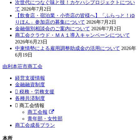
次世代につなぐ味と技！カケハシプロジェクトについ
て
2026年7月2日
【飲食店・宿泊業・小売店の皆様へ】「ふらっと！ゆ
りほん」参加店の募集について
2026年7月2日
金融個別相談会のご案内について
2026年7月2日
商工会クラウド・ＭＡ１導入キャンペーンについて
2026年6月23日
中東情勢による雇用調整助成金の活用について
2026年
6月19日
由利本荘市商工会
経営支援情報
金融融資制度
税務・労務支援
各種共済制度
商工会情報
商工会報
青年部・女性部
商工会成長プラン
本所