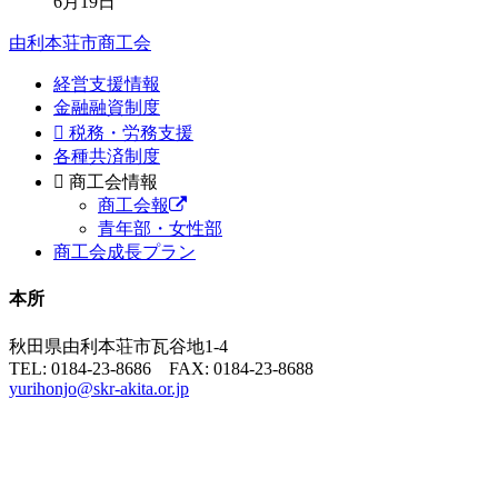
6月19日
由利本荘市商工会
経営支援情報
金融融資制度
税務・労務支援
各種共済制度
商工会情報
商工会報
青年部・女性部
商工会成長プラン
本所
秋田県由利本荘市瓦谷地1-4
TEL: 0184-23-8686 FAX: 0184-23-8688
yurihonjo@skr-akita.or.jp