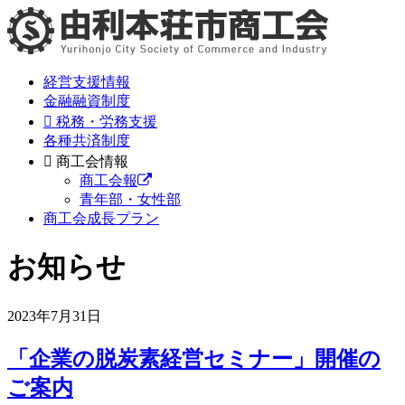
経営支援情報
金融融資制度
税務・労務支援
各種共済制度
商工会情報
商工会報
青年部・女性部
商工会成長プラン
お知らせ
2023年7月31日
「企業の脱炭素経営セミナー」開催の
ご案内