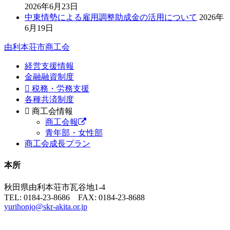
2026年6月23日
中東情勢による雇用調整助成金の活用について
2026年
6月19日
由利本荘市商工会
経営支援情報
金融融資制度
税務・労務支援
各種共済制度
商工会情報
商工会報
青年部・女性部
商工会成長プラン
本所
秋田県由利本荘市瓦谷地1-4
TEL: 0184-23-8686 FAX: 0184-23-8688
yurihonjo@skr-akita.or.jp