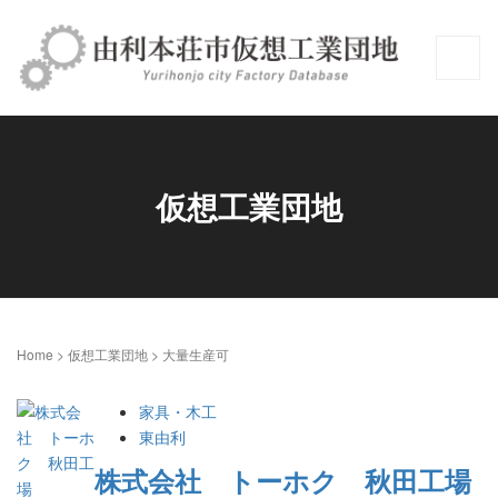
仮想工業団地
Home
>
仮想工業団地
>
大量生産可
家具・木工
東由利
株式会社 トーホク 秋田工場