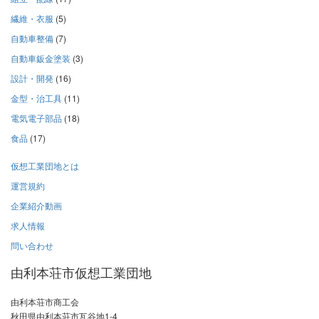
繊維・衣服
(5)
自動車整備
(7)
自動車鈑金塗装
(3)
設計・開発
(16)
金型・治工具
(11)
電気電子部品
(18)
食品
(17)
仮想工業団地とは
運営規約
企業紹介動画
求人情報
問い合わせ
由利本荘市仮想工業団地
由利本荘市商工会
秋田県由利本荘市瓦谷地1-4