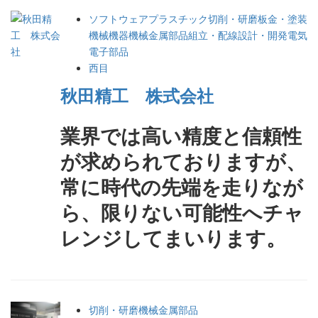
ソフトウェア
プラスチック
切削・研磨
板金・塗装
機械機器
機械金属部品
組立・配線
設計・開発
電気
電子部品
西目
秋田精工 株式会社
業界では高い精度と信頼性
が求められておりますが、
常に時代の先端を走りなが
ら、限りない可能性へチャ
レンジしてまいります。
切削・研磨
機械金属部品