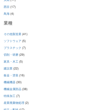
西目
(17)
鳥海
(4)
業種
その他製造業
(41)
ソフトウェア
(5)
プラスチック
(7)
切削・研磨
(29)
家具・木工
(5)
建設業
(22)
板金・塗装
(16)
機械機器
(30)
機械金属部品
(38)
特殊加工
(7)
産業廃棄物処理
(2)
組立・配線
(17)