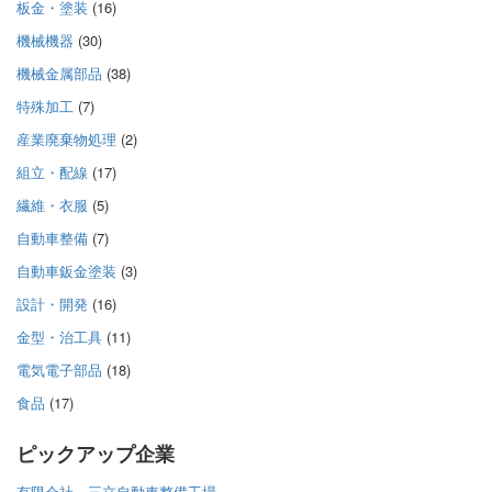
板金・塗装
(16)
機械機器
(30)
機械金属部品
(38)
特殊加工
(7)
産業廃棄物処理
(2)
組立・配線
(17)
繊維・衣服
(5)
自動車整備
(7)
自動車鈑金塗装
(3)
設計・開発
(16)
金型・治工具
(11)
電気電子部品
(18)
食品
(17)
ピックアップ企業
有限会社 三立自動車整備工場